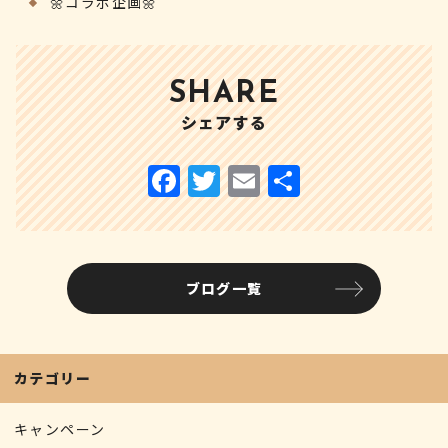
🌼コラボ企画🌼
SHARE
シェアする
F
T
E
共
a
w
m
有
c
it
ai
e
te
l
ブログ一覧
b
r
o
o
カテゴリー
k
キャンペーン