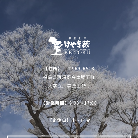
【住所】
〒969-6513
福島県河沼郡会津坂下町
大字立川字金山153
【営業時間】
9:00～17:00
【定休日】
土・日曜